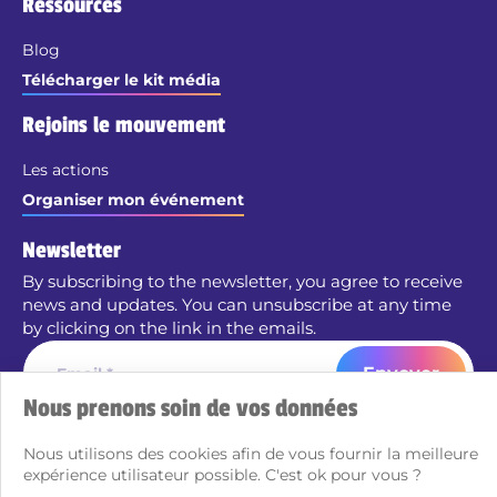
Ressources
Blog
Télécharger le kit média
Rejoins le mouvement
Les actions
Organiser mon événement
Newsletter
By subscribing to the newsletter, you agree to receive
news and updates. You can unsubscribe at any time
by clicking on the link in the emails.
Envoyer
Nous prenons soin de vos données
Nous utilisons des cookies afin de vous fournir la meilleure
Créé avec passion par Pure illusion
expérience utilisateur possible. C'est ok pour vous ?
Mentions légales
Politique de confidentialité