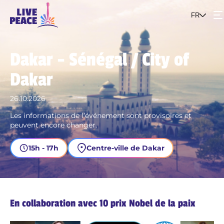
FR
Événements
Dakar - Sénégal / City of
Dakar
Le projet
26.10.2026
Rejoins le mouvement
Les informations de l’événement sont provisoires et
peuvent encore changer.
15h - 17h
Centre-ville de Dakar
En collaboration avec 10 prix Nobel de la paix