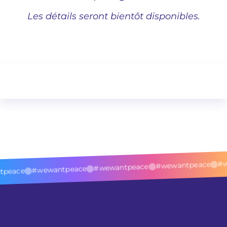
Les détails seront bientôt disponibles.
#w
#wewantpeace
#wewantpeace
#wewantpeace
peace