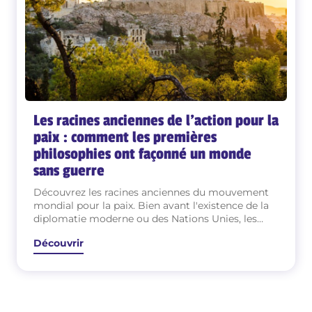
Les racines anciennes de l’action pour la
paix : comment les premières
philosophies ont façonné un monde
sans guerre
Découvrez les racines anciennes du mouvement
mondial pour la paix. Bien avant l'existence de la
diplomatie moderne ou des Nations Unies, les
philosophes indiens de l'Antiquité, les stoïciens
Découvrir
grecs et les premiers chrétiens jetaient déjà les
bases d'un monde sans violence. Explorez
comment des concepts anciens tels que l'ahimsa
(non-nuisance), la cosmopolis stoïcienne et la
non-violence chrétienne primitive ont façonné
l'action pour la paix moderne — et découvrez