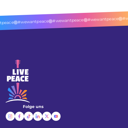
#we
#wewantpeace
#wewantpeace
#wewantpeace
peace
Folge uns