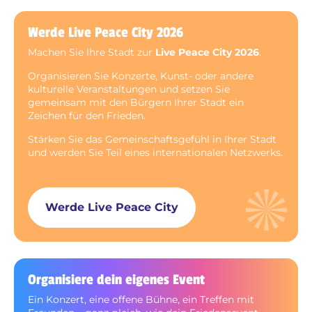
Werde Live Peace City 2026
Machen Sie Ihre Stadt zur
Live Peace City 2026
.
Organisieren Sie Konzerte, Kunst- oder andere
kulturelle Veranstaltungen und setzen Sie
gemeinsam mit den Bürgern Ihrer Stadt ein
Zeichen für den Frieden.
Stärken Sie das Gemeinschaftsgefühl in Ihrer Stadt
und werden Sie Teil eines internationalen Netzwerks.
Werde Live Peace City
Organisiere dein eigenes Event
Ein Konzert, eine offene Bühne, ein Treffen mit