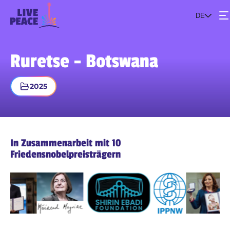
DE
Events
Ruretse - Botswana
Das Projekt
2025
Werde Teil der Bewegung
In Zusammenarbeit mit 10
Friedensnobelpreisträgern