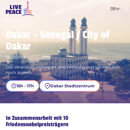
DE
Events
Dakar - Senegal / City of
Dakar
Das Projekt
26.10.2026
Werde Teil der Bewegung
Die Veranstaltungsdaten sind vorläufig und können sich
noch ändern.
15h - 17h
Dakar Stadtzentrum
In Zusammenarbeit mit 10
Friedensnobelpreisträgern