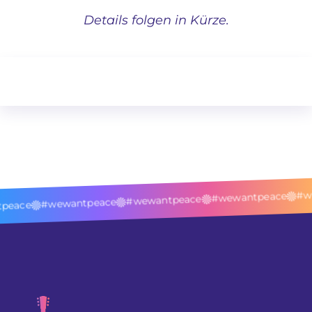
Details folgen in Kürze.
#we
#wewantpeace
#wewantpeace
#wewantpeace
peace