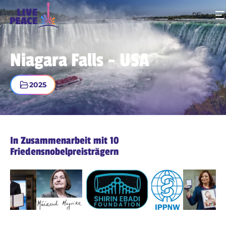
DE
Events
Niagara Falls - USA
Das Projekt
2025
Werde Teil der Bewegung
In Zusammenarbeit mit 10
Friedensnobelpreisträgern