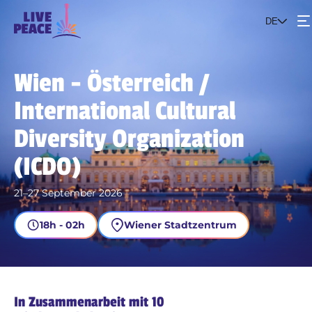
DE
Events
Wien - Österreich /
International Cultural
Das Projekt
Diversity Organization
Werde Teil der Bewegung
(ICDO)
21–27 September 2026
18h - 02h
Wiener Stadtzentrum
In Zusammenarbeit mit 10